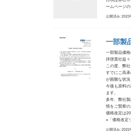
ームページの
公開済み: 202
一部製
一部製品価格
拝啓貴社益々
この度、弊社
すでにご高承
が困難な状況
今後も原料の
ます。
多年、弊社製
情をご賢察の
価格改定は2
※「価格改定
公開済み: 202