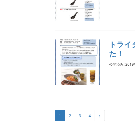
トライ
た！
公開済み: 201
1
2
3
4
>