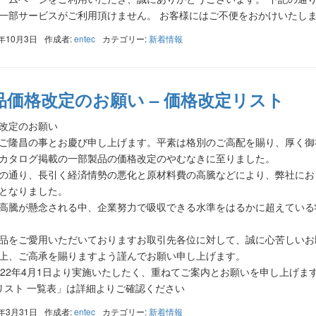
一部サービスがご利用頂けません。 お客様にはご不便をおかけいたします
3年10月3日
作成者:
entec
カテゴリー:
新着情報
品価格改定のお願い – 価格改定リスト
改定のお願い
ご隆昌の事とお慶び申し上げます。平素は格別のご高配を賜り、厚く御
カタログ掲載の一部製品の価格改定のやむなきに至りました。
の通り、長引く経済情勢の悪化と原材料費の高騰などにより、弊社にお
となりました。
高騰が懸念される中、企業努力で吸収できる水準をはるかに超えている
品をご愛用いただいておりますお取引先各位に対して、誠に心苦しいお
上、ご高承を賜りますよう謹んでお願い申し上げます。
022年4月1日より実施いたしたく、重ねてご案内とお願いを申し上げま
リスト 一覧表」は詳細よりご確認ください
2年3月31日
作成者:
entec
カテゴリー:
新着情報