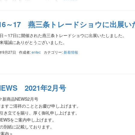
.9.16～17 燕三条トレードショウに出展
月16日～17日に開催された燕三条トレードショウに出展いたしました。
来場誠にありがとうございました。
1年9月27日
作成者:
entec
カテゴリー:
新着情報
EWS 2021年2月号
ク新商品NEWS2月号
すますご清祥のこととお慶び申し上げます。
引き立てを賜り、厚く御礼申し上げます。
NEWSをご案内申し上げます。
の別紙に記載しております。
ご案内＞