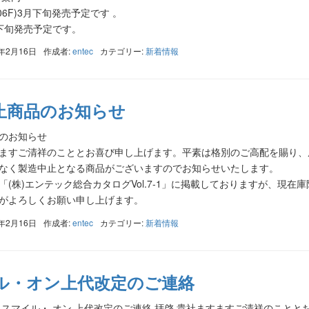
106F)3月下旬発売予定です 。
下旬発売予定です。
1年2月16日
作成者:
entec
カテゴリー:
新着情報
止商品のお知らせ
のお知らせ
ますご清祥のこととお喜び申し上げます。平素は格別のご高配を賜り、
なく製造中止となる商品がございますのでお知らせいたします。
「(株)エンテック総合カタログVol.7-1」に掲載しておりますが、現
がよろしくお願い申し上げます。
1年2月16日
作成者:
entec
カテゴリー:
新着情報
ル・オン上代改定のご連絡
 スマイル・ オン 上代改定のご連絡 拝啓 貴社ますますご清祥のこと