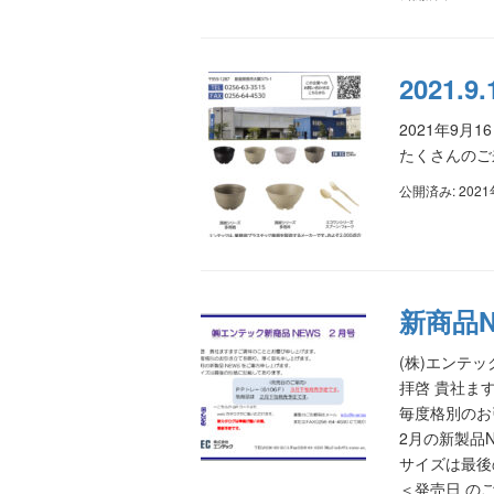
2021
2021年9
たくさんのご
公開済み: 202
新商品N
(株)エンテッ
拝啓 貴社ま
毎度格別のお
2月の新製品
サイズは最後
＜発売日 の